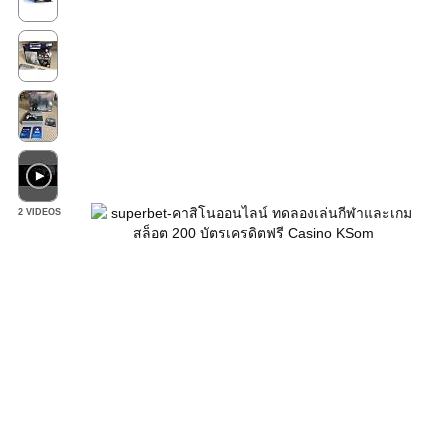
2 VIDEOS