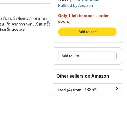
Fulfilled by Amazon
Only 1 left in stock - order
ื่นรมย์ เพียงแค่ก้าวเข้ามา
soon.
อน เริ่มจากการลงทะเบียนครั้ง
อย่างเต็มอรรถรส
Add to cart
Add to List
Other sellers on Amazon
$
335
99
Used (4) from