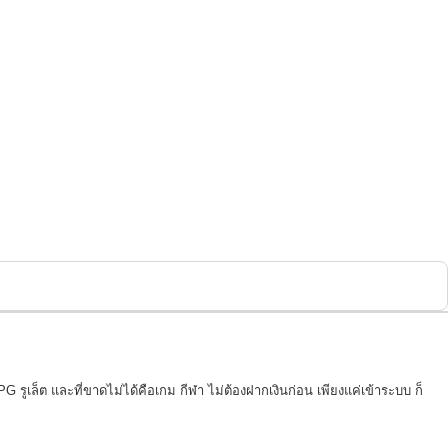
 รูเล็ต และที่ขาดไม่ได้คือเกม กีฬา ไม่ต้องฝากเงินก่อน เพียงแค่เข้าระบบ ก็