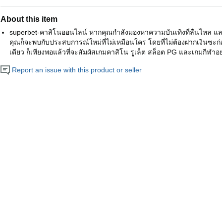
About this item
superbet-คาสิโนออนไลน์ หากคุณกำลังมองหาความบันเทิงที่ลื่นไหล และร
คุณก็จะพบกับประสบการณ์ใหม่ที่ไม่เหมือนใคร โดยที่ไม่ต้องฝากเงินซะก่
เดียว ก็เพียงพอแล้วที่จะสัมผัสเกมคาสิโน รูเล็ต สล็อต PG และเกมกีฬา
Report an issue with this product or seller