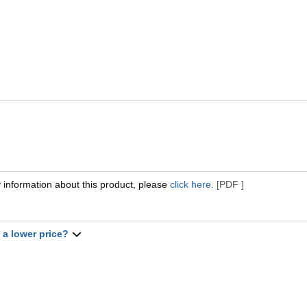
 information about this product, please
click here.
[PDF ]
t a lower price?