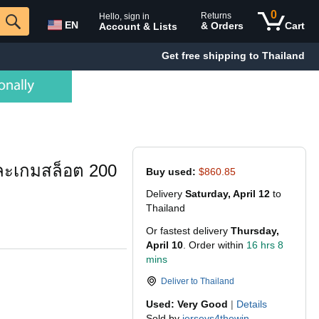
0
Returns
Hello, sign in
EN
& Orders
Cart
Account & Lists
Get free shipping to Thailand
ละเกมสล็อต 200
Buy used:
$860.85
Delivery
Saturday, April 12
to
Thailand
Or fastest delivery
Thursday,
April 10
. Order within
16 hrs 8
mins
Deliver to
Thailand
Used: Very Good
|
Details
Sold by
jerseys4thewin