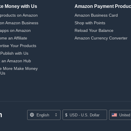
e Money with Us
Amazon Payment Produc
 products on Amazon
Amazon Business Card
 on Amazon Business
Shop with Points
 apps on Amazon
Reload Your Balance
me an Affiliate
Amazon Currency Converter
rtise Your Products
-Publish with Us
t an Amazon Hub
e More Make Money
 Us
English
$
USD - U.S. Dollar
United