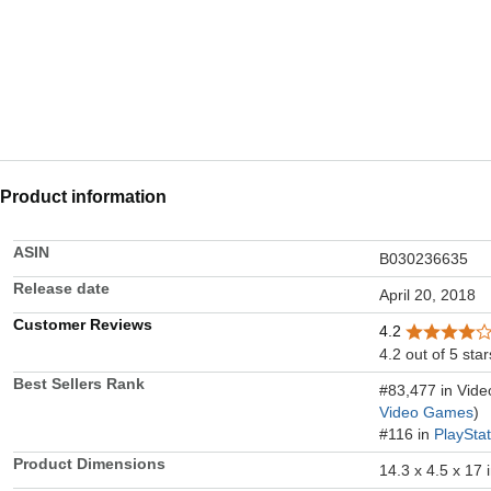
Product information
ASIN
B030236635
Release date
April 20, 2018
Customer Reviews
4.2
4.2 out of 5 star
Best Sellers Rank
#83,477 in Vid
Video Games
)
#116 in
PlaySta
Product Dimensions
14.3 x 4.5 x 17