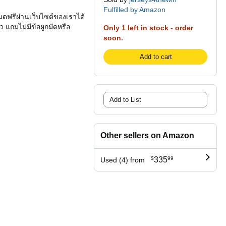
Fulfilled by Amazon
มดฟรีผ่านเว็บไซต์ของเราได้
ว แถมไม่มีข้อผูกมัดหรือ
Only 1 left in stock - order
soon.
Add to cart
Add to List
Other sellers on Amazon
$
335
99
Used (4) from