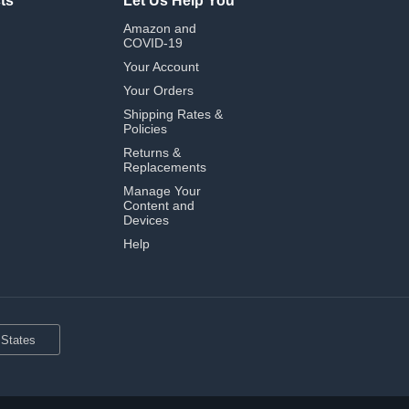
ts
Let Us Help You
Amazon and
COVID-19
Your Account
Your Orders
Shipping Rates &
Policies
Returns &
Replacements
Manage Your
Content and
Devices
Help
 States