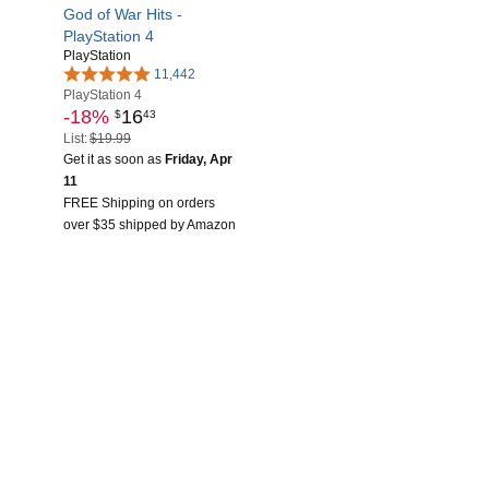
God of War Hits -
PlayStation 4
PlayStation
11,442
PlayStation 4
-18%
16
$
43
List:
$19.99
Get it as soon as
Friday, Apr
11
FREE Shipping on orders
over $35 shipped by Amazon