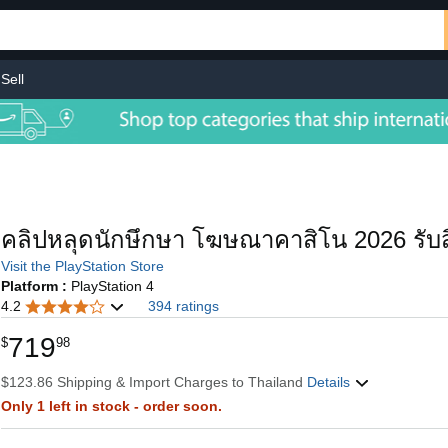
Sell
คลิปหลุดนักษึกษา โฆษณาคาสิโน 2026 รับสิ
Visit the PlayStation Store
Platform :
PlayStation 4
4.2
394 ratings
719
$
98
$123.86 Shipping & Import Charges to Thailand
Details
Only 1 left in stock - order soon.