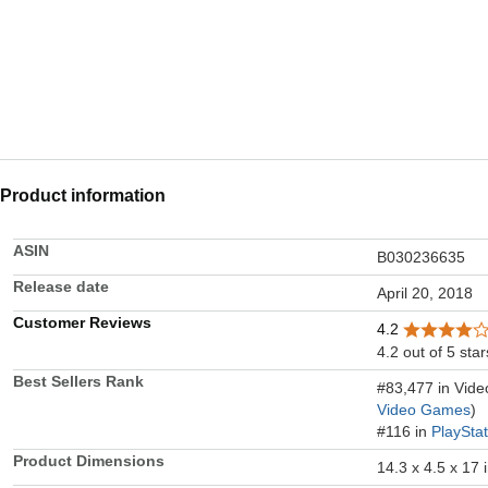
Product information
ASIN
B030236635
Release date
April 20, 2018
Customer Reviews
4.2
4.2 out of 5 star
Best Sellers Rank
#83,477 in Vid
Video Games
)
#116 in
PlaySta
Product Dimensions
14.3 x 4.5 x 17