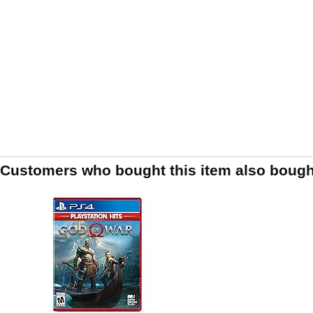
Customers who bought this item also bough