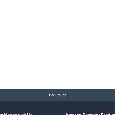
Back to top