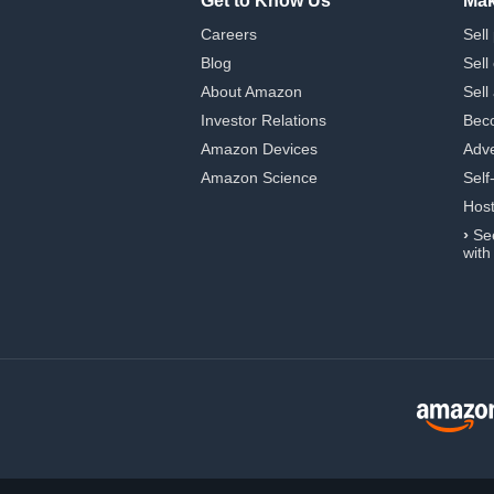
Get to Know Us
Mak
Careers
Sell
Blog
Sell
About Amazon
Sell
Investor Relations
Beco
Amazon Devices
Adve
Amazon Science
Self
Hos
›
Se
with