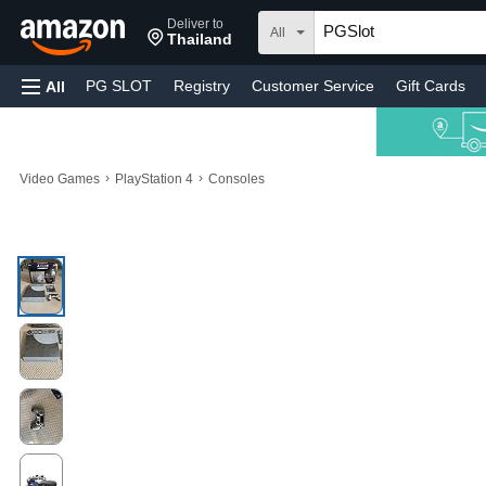
Deliver to
All
Thailand
PG SLOT
Registry
Customer Service
Gift Cards
All
›
›
Video Games
PlayStation 4
Consoles