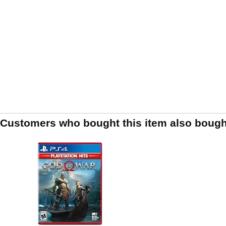
Customers who bought this item also bough