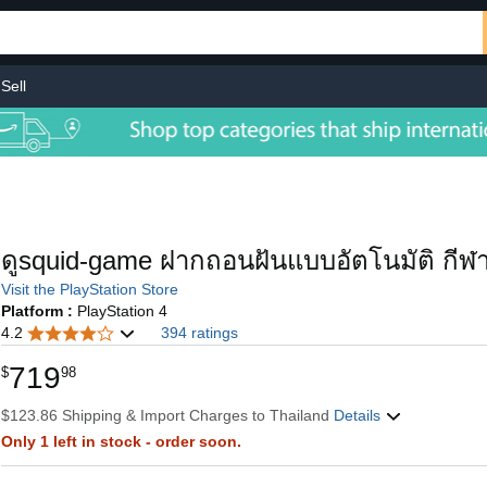
Sell
ดูsquid-game ฝากถอนฝันแบบอัตโนมัติ กีฬ
Visit the PlayStation Store
Platform :
PlayStation 4
4.2
394 ratings
719
$
98
$123.86 Shipping & Import Charges to Thailand
Details
Only 1 left in stock - order soon.