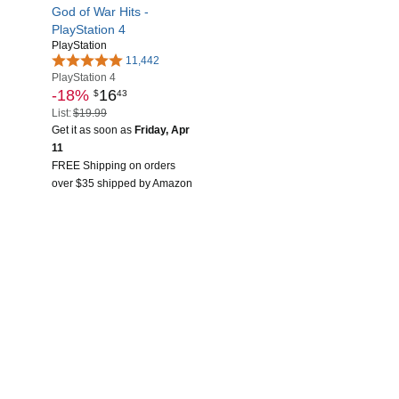
God of War Hits -
PlayStation 4
PlayStation
11,442
PlayStation 4
-18%
16
$
43
List:
$19.99
Get it as soon as
Friday, Apr
11
FREE Shipping on orders
over $35 shipped by Amazon