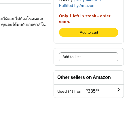
Fulfilled by Amazon
Only 1 left in stock - order
อบได้เลย ไม่ต้องโหลดแอป
soon.
 คุณจะได้พบกับเกมคาสิโน
Add to cart
Add to List
Other sellers on Amazon
$
335
99
Used (4) from