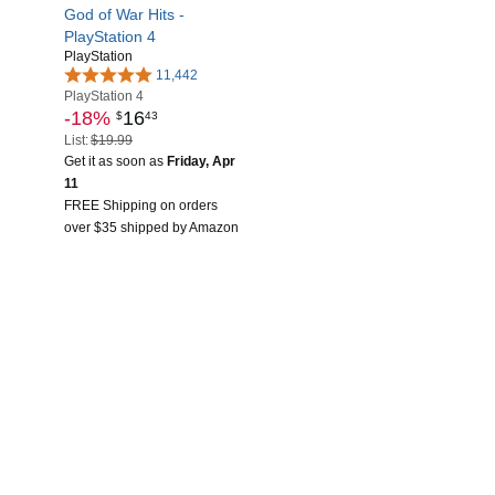
God of War Hits -
PlayStation 4
PlayStation
11,442
PlayStation 4
-18%
16
$
43
List:
$19.99
Get it as soon as
Friday, Apr
11
FREE Shipping on orders
over $35 shipped by Amazon