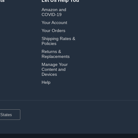
ts
Let Us Help You
Amazon and
COVID-19
Your Account
Your Orders
Shipping Rates &
Policies
Returns &
Replacements
Manage Your
Content and
Devices
Help
 States