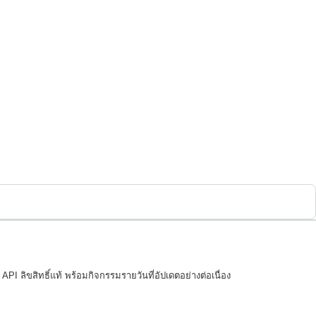
 API ลิขสิทธิ์แท้ พร้อมกิจกรรมรายวันที่อัปเดตอย่างต่อเนื่อง