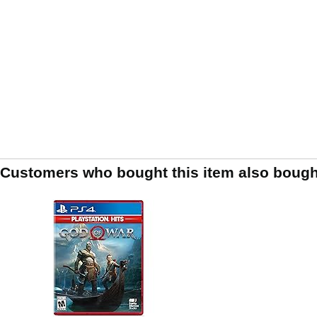
Customers who bought this item also bough