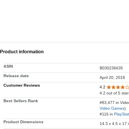
Product information
ASIN
B030236635
Release date
April 20, 2018
Customer Reviews
4.2
4.2 out of 5 star
Best Sellers Rank
#83,477 in Vid
Video Games
)
#116 in
PlaySta
Product Dimensions
14.3 x 4.5 x 17