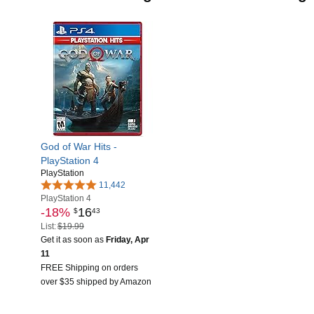
God of War Hits -
PlayStation 4
PlayStation
11,442
PlayStation 4
-18%
16
$
43
List:
$19.99
Get it as soon as
Friday, Apr
11
FREE Shipping on orders
over $35 shipped by Amazon