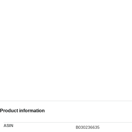
Product information
ASIN
B030236635