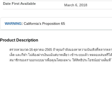
Date First Available
March 6, 2018
WARNING
:
California’s Proposition 65
Product Description
ตรวจหวยงวด-16-ตุลาคม-2565 ถ้าคุณกำลังมองหาความบันเทิงที่หลากหลาย
เล็ต และกีฬา ไม่ต้องฝากเงินแม้แต่บาทเดียว เข้าระบบแล้ว ทดลองเล่นฟรีได
สมาชิกของเราออกแบบมาเพื่อคุณโดยเฉพาะ ให้สิทธิประโยชน์อย่างเต็มที่