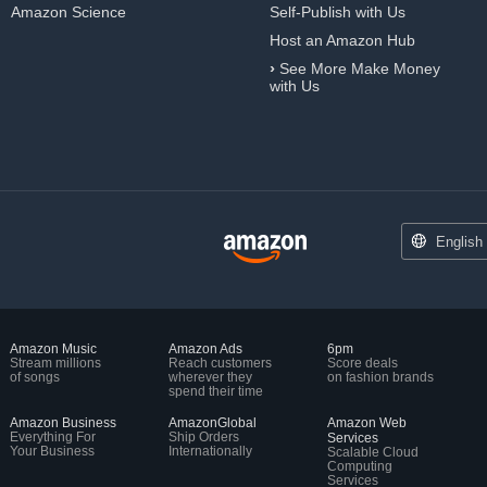
Amazon Science
Self-Publish with Us
Host an Amazon Hub
›
See More Make Money
with Us
English
Amazon Music
Amazon Ads
6pm
Stream millions
Reach customers
Score deals
of songs
wherever they
on fashion brands
spend their time
Amazon Business
AmazonGlobal
Amazon Web
Everything For
Ship Orders
Services
Your Business
Internationally
Scalable Cloud
Computing
Services