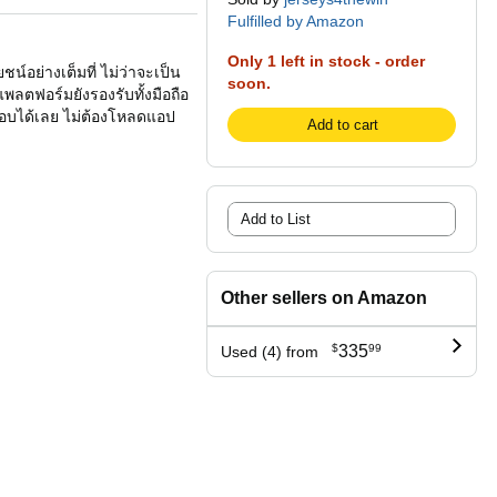
Fulfilled by Amazon
Only 1 left in stock - order
อย่างเต็มที่ ไม่ว่าจะเป็น
soon.
ลตฟอร์มยังรองรับทั้งมือถือ
ชอบได้เลย ไม่ต้องโหลดแอป
Add to cart
Add to List
Other sellers on Amazon
$
335
99
Used (4) from