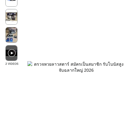
2 VIDEOS