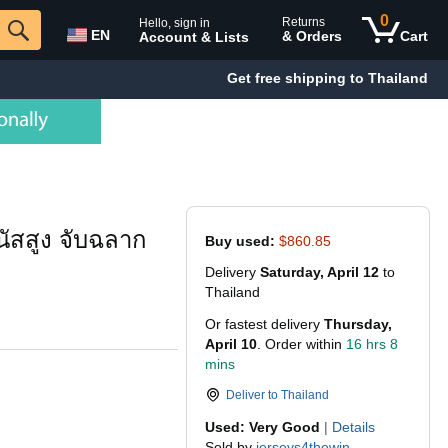
0
Returns
Hello, sign in
EN
& Orders
Cart
Account & Lists
Get free shipping to Thailand
ัสสูง จับฉลาก
Buy used:
$860.85
Delivery
Saturday, April 12
to
Thailand
Or fastest delivery
Thursday,
April 10
. Order within
16 hrs 8
mins
Deliver to
Thailand
Used: Very Good
|
Details
Sold by
jerseys4thewin