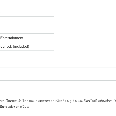
5
Entertainment
equired. (included)
คุณจะโลดแล่นในโลกของเกมหลากหลายทั้งสล็อต รูเล็ต และกีฬาโดยไม่ต้องชำระเงิ
นพิเศษหลังลงทะเบียน