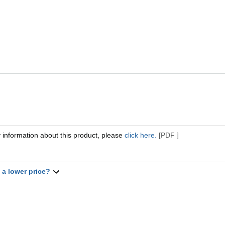
 information about this product, please
click here.
[PDF ]
t a lower price?