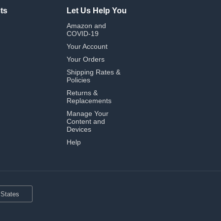
ts
Let Us Help You
Amazon and
COVID-19
Your Account
Your Orders
Shipping Rates &
Policies
Returns &
Replacements
Manage Your
Content and
Devices
Help
 States