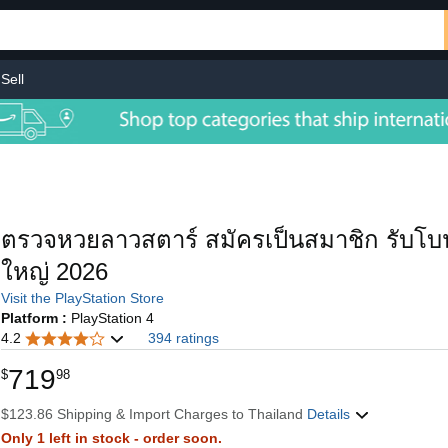
Sell
ตรวจหวยลาวสตาร์ สมัครเป็นสมาชิก รับโบน
ใหญ่ 2026
Visit the PlayStation Store
Platform :
PlayStation 4
4.2
394 ratings
719
$
98
$123.86 Shipping & Import Charges to Thailand
Details
Only 1 left in stock - order soon.