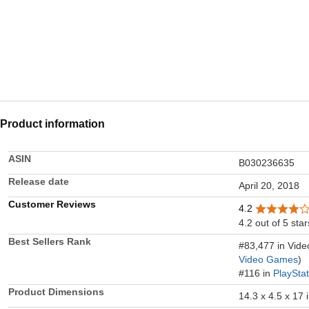
Product information
ASIN
B030236635
Release date
April 20, 2018
Customer Reviews
4.2
4.2 out of 5 star
Best Sellers Rank
#83,477 in Vid
Video Games
)
#116 in
PlaySta
Product Dimensions
14.3 x 4.5 x 17