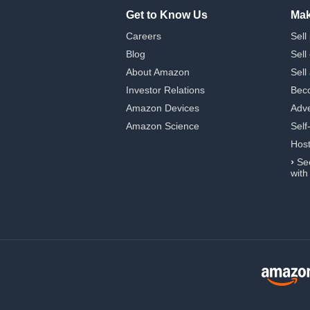
Get to Know Us
Mak
Careers
Sell
Blog
Sell
About Amazon
Sell
Investor Relations
Beco
Amazon Devices
Adve
Amazon Science
Self
Hos
›
Se
with