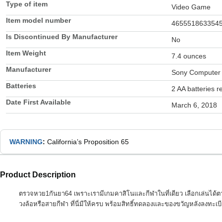
Type of item
Video Game
Item model number
465551863354
Is Discontinued By Manufacturer
No
Item Weight
7.4 ounces
Manufacturer
Sony Computer 
Batteries
2 AA batteries r
Date First Available
March 6, 2018
WARNING
:
California’s Proposition 65
Product Description
ตรวจหวย1กันยา64 เพราะเรามีเกมคาสิโนและกีฬาในที่เดียว เลือกเล่นได
วงล้อหรือสายกีฬา ที่นี่มีให้ครบ พร้อมสิทธิ์ทดลองและของขวัญหลังลงทะเบ