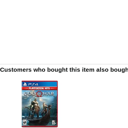
Customers who bought this item also bough