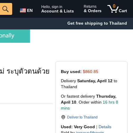
0
Returns
Hello, sign in
EN
& Orders
Cart
Account & Lists
Get free shipping to Thailand
 ระบุตัวตนด้วย
Buy used:
$860.85
Delivery
Saturday, April 12
to
Thailand
Or fastest delivery
Thursday,
April 10
. Order within
16 hrs 8
mins
Deliver to
Thailand
Used: Very Good
|
Details
Sold by
jerseys4thewin