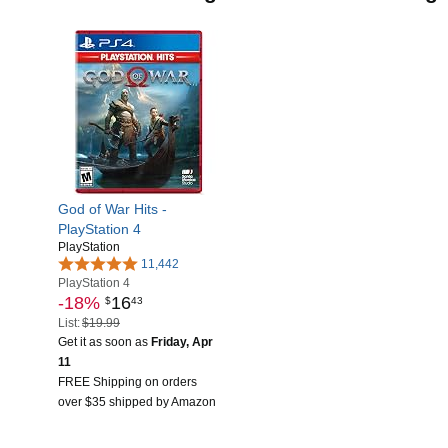
God of War Hits -
PlayStation 4
PlayStation
11,442
PlayStation 4
-18%
16
$
43
List:
$19.99
Get it as soon as
Friday, Apr
11
FREE Shipping on orders
over $35 shipped by Amazon