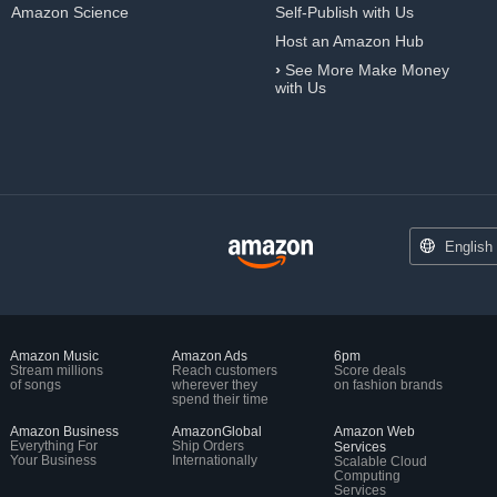
Amazon Science
Self-Publish with Us
Host an Amazon Hub
›
See More Make Money
with Us
English
Amazon Music
Amazon Ads
6pm
Stream millions
Reach customers
Score deals
of songs
wherever they
on fashion brands
spend their time
Amazon Business
AmazonGlobal
Amazon Web
Everything For
Ship Orders
Services
Your Business
Internationally
Scalable Cloud
Computing
Services