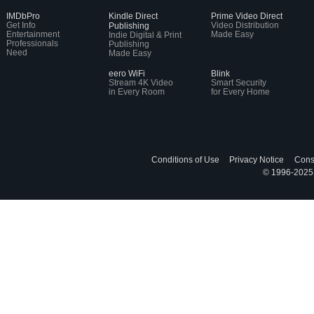
IMDbPro
Kindle Direct
Prime Video Direct
Get Info
Video Distribution
Publishing
Entertainment
Made Easy
Indie Digital & Print
Professionals
Publishing
Need
Made Easy
eero WiFi
Blink
Stream 4K Video
Smart Security
in Every Room
for Every Home
Conditions of Use
Privacy Notice
Cons
© 1996-2025, 