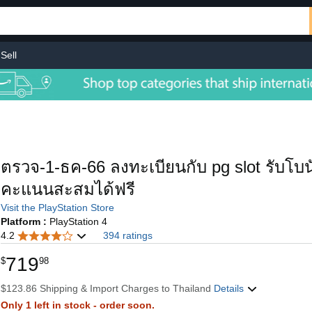
Sell
ตรวจ-1-ธค-66 ลงทะเบียนกับ pg slot รับโบน
คะแนนสะสมได้ฟรี
Visit the PlayStation Store
Platform :
PlayStation 4
4.2
394 ratings
719
$
98
$123.86 Shipping & Import Charges to Thailand
Details
Only 1 left in stock - order soon.