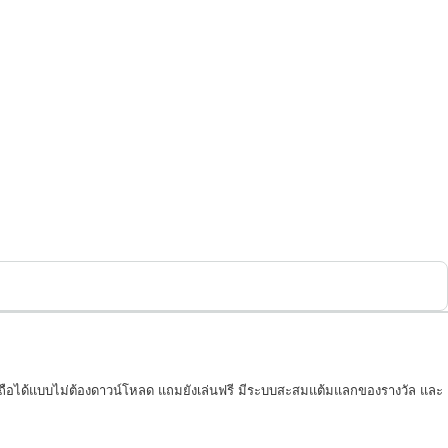
มือถือได้แบบไม่ต้องดาวน์โหลด แถมยังเล่นฟรี มีระบบสะสมแต้มแลกของรางวัล และ