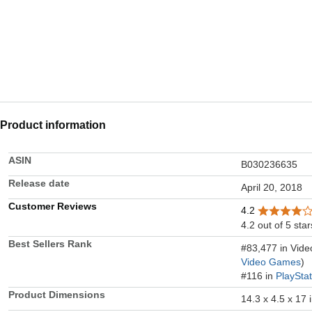
Product information
ASIN
B030236635
Release date
April 20, 2018
Customer Reviews
4.2
4.2 out of 5 star
Best Sellers Rank
#83,477 in Vid
Video Games
)
#116 in
PlaySta
Product Dimensions
14.3 x 4.5 x 17