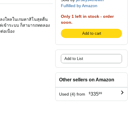
Fulfilled by Amazon
Only 1 left in stock - order
หลงใหลในเกมคาสิโนสุดตื่น
soon.
อน แค่เข้าระบบ ก็สามารถทดลอง
่อเนื่อง
Add to cart
Add to List
Other sellers on Amazon
$
335
99
Used (4) from