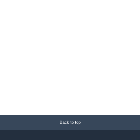
Back to top