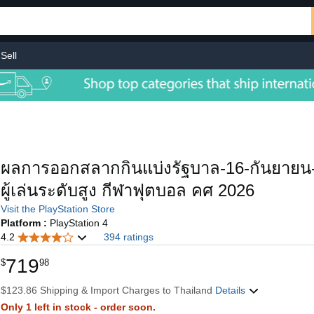
Sell
ผลการออกสลากกินแบ่งรัฐบาล-16-กันยายน-
ผู้เล่นระดับสูง กีฬาฟุตบอล คศ 2026
Visit the PlayStation Store
Platform :
PlayStation 4
4.2
394 ratings
719
$
98
$123.86 Shipping & Import Charges to Thailand
Details
Only 1 left in stock - order soon.