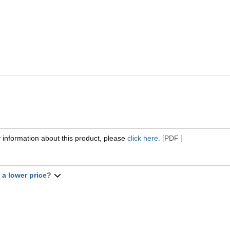
 information about this product, please
click here.
[PDF ]
t a lower price?