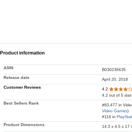
Product information
ASIN
B030236635
Release date
April 20, 2018
Customer Reviews
4.2
4.2 out of 5 star
Best Sellers Rank
#83,477 in Vid
Video Games
)
#116 in
PlaySta
Product Dimensions
14.3 x 4.5 x 17