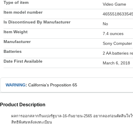
Type of item
Video Game
Item model number
465551863354
Is Discontinued By Manufacturer
No
Item Weight
7.4 ounces
Manufacturer
Sony Computer 
Batteries
2 AA batteries r
Date First Available
March 6, 2018
WARNING
:
California’s Proposition 65
Product Description
ผลการออกสลากกินแบ่งรัฐบาล-16-กันยายน-2565 อยากลองก่อนตัดสินใจใช่ไหม 
สิทธิพิเศษหลังลงทะเบียน