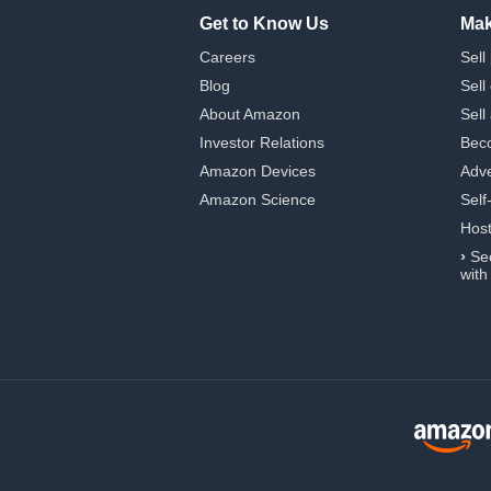
Get to Know Us
Mak
Careers
Sell
Blog
Sell
About Amazon
Sell
Investor Relations
Beco
Amazon Devices
Adve
Amazon Science
Self
Hos
›
Se
with