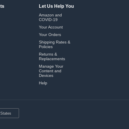
ts
Let Us Help You
Amazon and
COVID-19
Your Account
Your Orders
Shipping Rates &
Policies
Returns &
Replacements
Manage Your
Content and
Devices
Help
 States