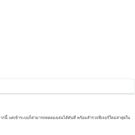
ากนี้ แค่เข้าระบบก็สามารถทดลองเล่นได้ทันที พร้อมสำรวจฟีเจอร์ใหม่ล่าสุดใน