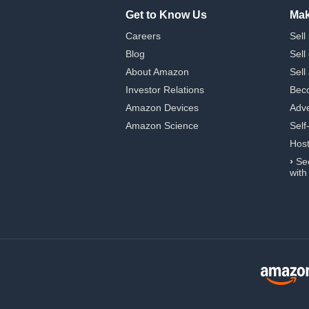
Get to Know Us
Mak
Careers
Sell
Blog
Sell
About Amazon
Sell
Investor Relations
Beco
Amazon Devices
Adve
Amazon Science
Self
Hos
›
Se
with