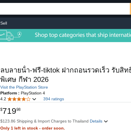
Sell
ลบลายน้ํา-ฟรี-tiktok ฝากถอนรวดเร็ว รับสิท
พิเศษ กีฬา 2026
Visit the PlayStation Store
Platform :
PlayStation 4
4.2
394 ratings
719
$
98
$123.86 Shipping & Import Charges to Thailand
Details
Only 1 left in stock - order soon.