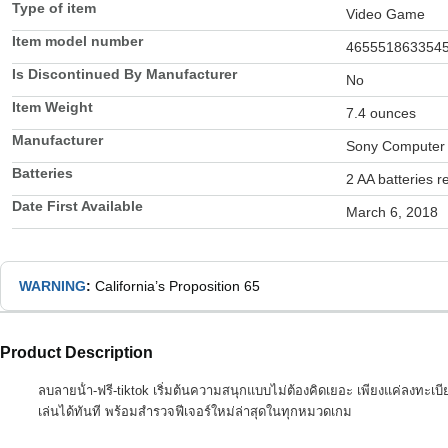
Type of item
Video Game
Item model number
465551863354
Is Discontinued By Manufacturer
No
Item Weight
7.4 ounces
Manufacturer
Sony Computer 
Batteries
2 AA batteries r
Date First Available
March 6, 2018
WARNING
:
California’s Proposition 65
Product Description
ลบลายน้ํา-ฟรี-tiktok เริ่มต้นความสนุกแบบไม่ต้องคิดเยอะ เพียงแค่ลงทะเ
เล่นได้ทันที พร้อมสำรวจฟีเจอร์ใหม่ล่าสุดในทุกหมวดเกม