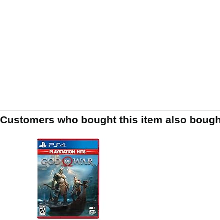
Customers who bought this item also bough