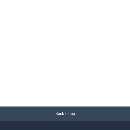
Back to top