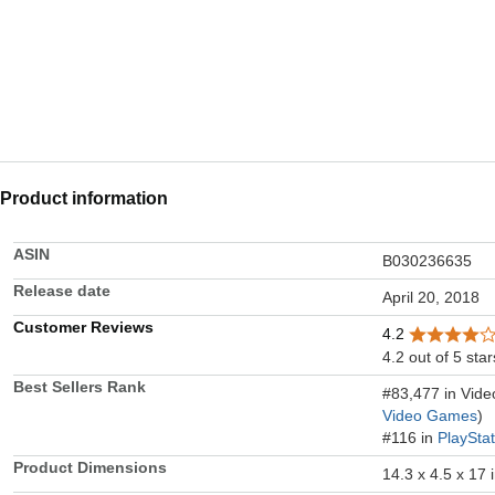
Product information
ASIN
B030236635
Release date
April 20, 2018
Customer Reviews
4.2
4.2 out of 5 star
Best Sellers Rank
#83,477 in Vid
Video Games
)
#116 in
PlaySta
Product Dimensions
14.3 x 4.5 x 17