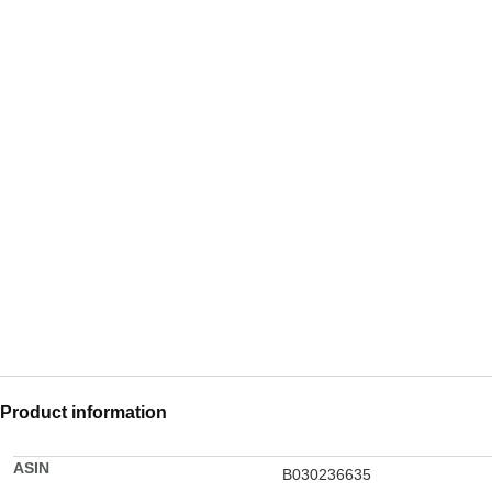
Product information
ASIN
B030236635