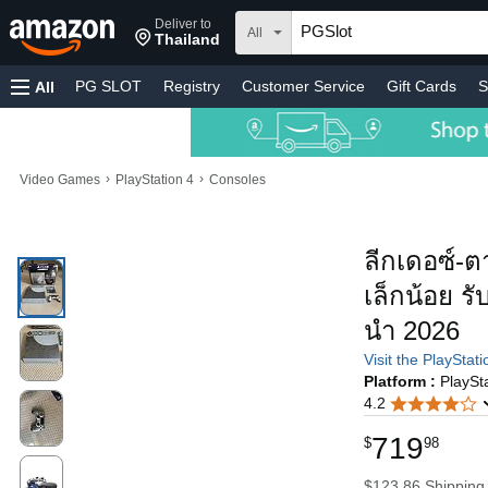
Deliver to
All
Thailand
PG SLOT
Registry
Customer Service
Gift Cards
S
All
›
›
Video Games
PlayStation 4
Consoles
ลีกเดอซ์-
เล็กน้อย รั
นำ 2026
Visit the PlayStat
Platform :
PlaySt
4.2
719
$
98
$123.86 Shipping