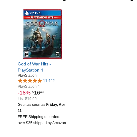
God of War Hits -
PlayStation 4
PlayStation
11,442
PlayStation 4
-18%
16
$
43
List:
$19.99
Get it as soon as
Friday, Apr
11
FREE Shipping on orders
over $35 shipped by Amazon