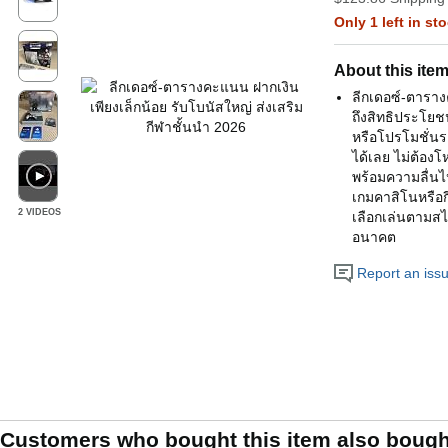
Only 1 left in st
About this ite
ลีกเดอซ์-ตารา
ถึงสิทธิประโยชน
หรือโปรโมชั่นรา
ได้เลย ไม่ต้อง
พร้อมความลื่น
เกมคาสิโนหรือกี
2 VIDEOS
เลือกเล่นตามส
อนาคต
Report an issue
Customers who bought this item also bough