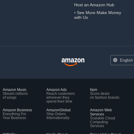
Host an Amazon Hub
›
See More Make Money
with Us
English
Amazon Music
Amazon Ads
6pm
Stream millions
Reach customers
Score deals
of songs
wherever they
on fashion brands
spend their time
Amazon Business
AmazonGlobal
Amazon Web
Everything For
Ship Orders
Services
Your Business
Internationally
Scalable Cloud
Computing
Services