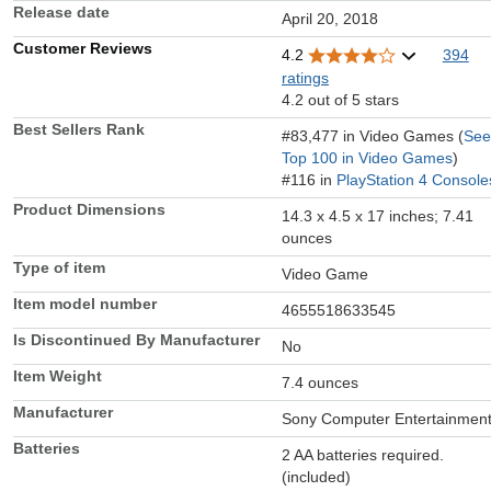
Release date
April 20, 2018
Customer Reviews
4.2
394
ratings
4.2 out of 5 stars
Best Sellers Rank
#83,477 in Video Games (
See
Top 100 in Video Games
)
#116 in
PlayStation 4 Console
Product Dimensions
14.3 x 4.5 x 17 inches; 7.41
ounces
Type of item
Video Game
Item model number
4655518633545
Is Discontinued By Manufacturer
No
Item Weight
7.4 ounces
Manufacturer
Sony Computer Entertainmen
Batteries
2 AA batteries required.
(included)