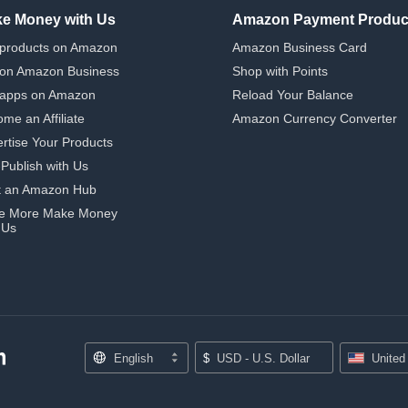
e Money with Us
Amazon Payment Produc
 products on Amazon
Amazon Business Card
 on Amazon Business
Shop with Points
 apps on Amazon
Reload Your Balance
me an Affiliate
Amazon Currency Converter
rtise Your Products
-Publish with Us
t an Amazon Hub
e More Make Money
 Us
English
$
USD - U.S. Dollar
United