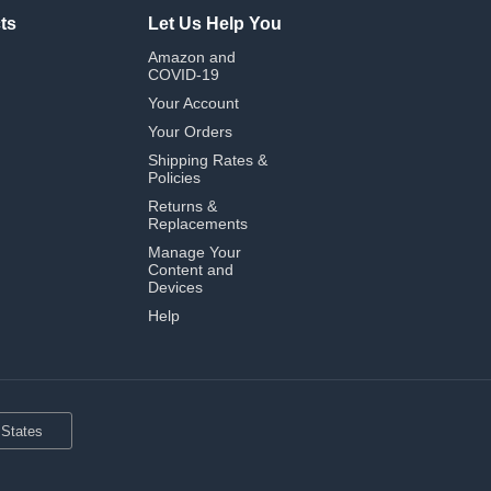
ts
Let Us Help You
Amazon and
COVID-19
Your Account
Your Orders
Shipping Rates &
Policies
Returns &
Replacements
Manage Your
Content and
Devices
Help
 States