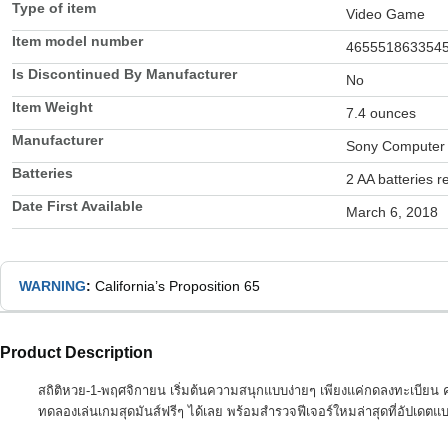
Type of item
Video Game
Item model number
465551863354
Is Discontinued By Manufacturer
No
Item Weight
7.4 ounces
Manufacturer
Sony Computer 
Batteries
2 AA batteries r
Date First Available
March 6, 2018
WARNING
:
California’s Proposition 65
Product Description
สถิติหวย-1-พฤศจิกายน เริ่มต้นความสนุกแบบง่ายๆ เพียงแค่กดลงทะเบียน คุณ
ทดลองเล่นเกมสุดมันส์ฟรีๆ ได้เลย พร้อมสำรวจฟีเจอร์ใหมล่าสุดที่อัปเดตแบ