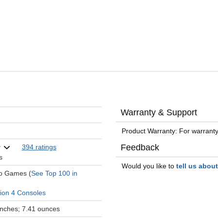
Warranty & Support
Product Warranty: For warranty
Feedback
394 ratings
s
Would you like to
tell us abou
eo Games (
See Top 100 in
tion 4 Consoles
 inches; 7.41 ounces