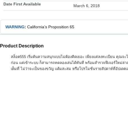
Date First Available
March 6, 2018
WARNING
:
California’s Proposition 65
Product Description
สล็อต555 เริ่มต้นความสนุกแบบไม่ต้องคิดเยอะ เพียงแค่ลงทะเบียน คุณจะได
ก่อน แค่เข้าระบบ ก็สามารถทดลองเล่นได้ทันที พร้อมสำรวจฟีเจอร์ใหม่ล่
เต็มที่ ไม่ว่าจะเป็นของขวัญ แต้มสะสม หรือโปรโมชั่นรายสัปดาห์ที่อัปเดตเ