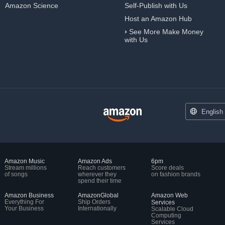
Amazon Science
Self-Publish with Us
Host an Amazon Hub
›
See More Make Money
with Us
English
Amazon Music
Amazon Ads
6pm
Stream millions
Reach customers
Score deals
of songs
wherever they
on fashion brands
spend their time
Amazon Business
AmazonGlobal
Amazon Web
Everything For
Ship Orders
Services
Your Business
Internationally
Scalable Cloud
Computing
Services