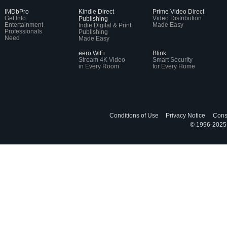
IMDbPro
Kindle Direct
Prime Video Direct
Get Info
Video Distribution
Publishing
Entertainment
Made Easy
Indie Digital & Print
Professionals
Publishing
Need
Made Easy
eero WiFi
Blink
Stream 4K Video
Smart Security
in Every Room
for Every Home
Conditions of Use
Privacy Notice
Cons
© 1996-2025, 