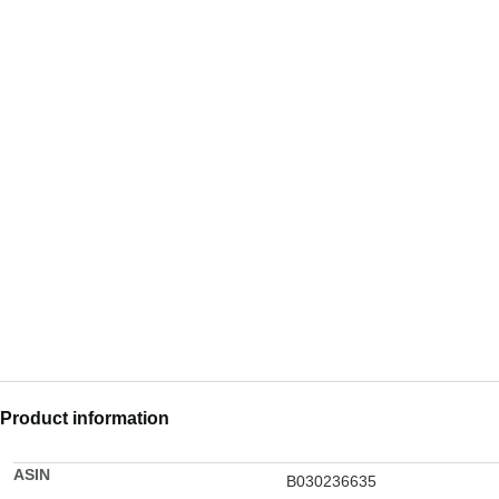
Product information
ASIN
B030236635