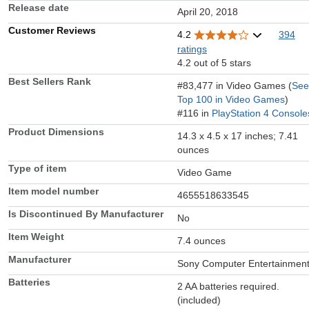
Release date
April 20, 2018
Customer Reviews
4.2
394
ratings
4.2 out of 5 stars
Best Sellers Rank
#83,477 in Video Games (
See
Top 100 in Video Games
)
#116 in
PlayStation 4 Console
Product Dimensions
14.3 x 4.5 x 17 inches; 7.41
ounces
Type of item
Video Game
Item model number
4655518633545
Is Discontinued By Manufacturer
No
Item Weight
7.4 ounces
Manufacturer
Sony Computer Entertainmen
Batteries
2 AA batteries required.
(included)