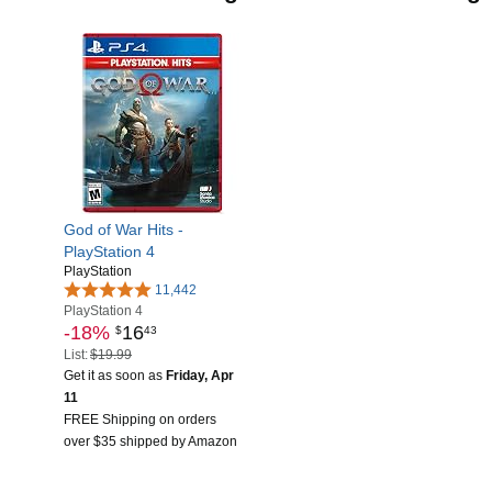
God of War Hits -
PlayStation 4
PlayStation
11,442
PlayStation 4
-18%
16
$
43
List:
$19.99
Get it as soon as
Friday, Apr
11
FREE Shipping on orders
over $35 shipped by Amazon