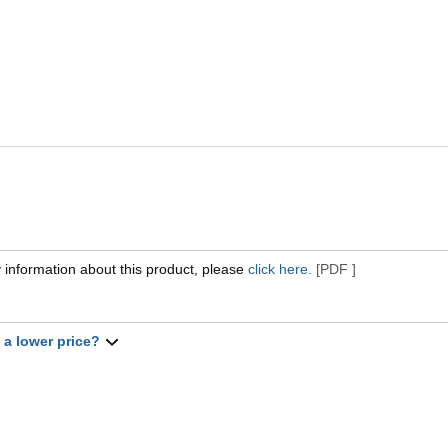
 information about this product, please
click here.
[PDF ]
t a lower price?