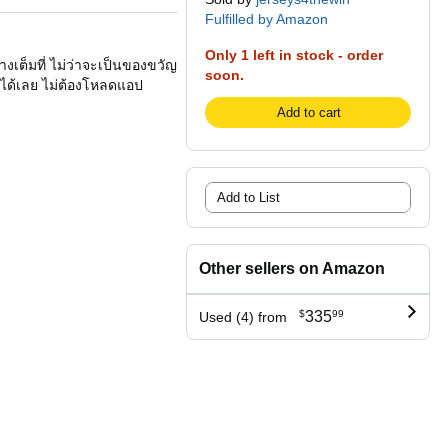
Fulfilled by Amazon
Only 1 left in stock - order
งเต็มที่ ไม่ว่าจะเป็นของขวัญ
soon.
บได้เลย ไม่ต้องโหลดแอป
Add to cart
Add to List
Other sellers on Amazon
$
335
99
Used (4) from