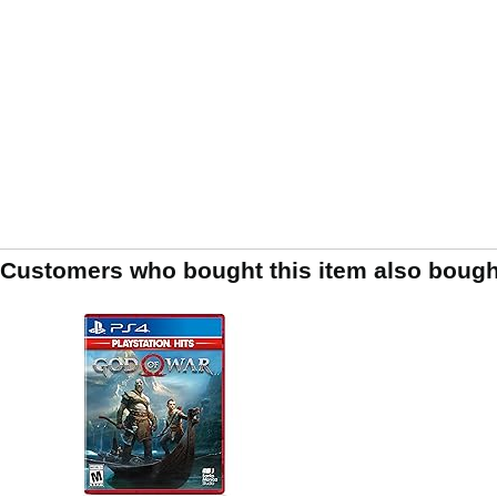
Customers who bought this item also bough