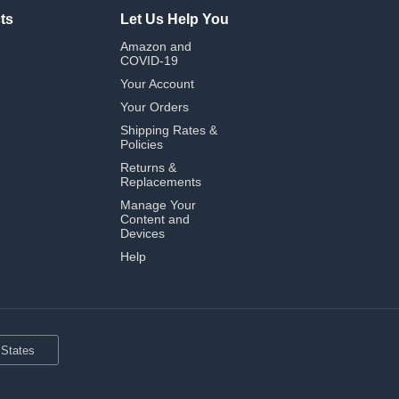
ts
Let Us Help You
Amazon and
COVID-19
Your Account
Your Orders
Shipping Rates &
Policies
Returns &
Replacements
Manage Your
Content and
Devices
Help
 States