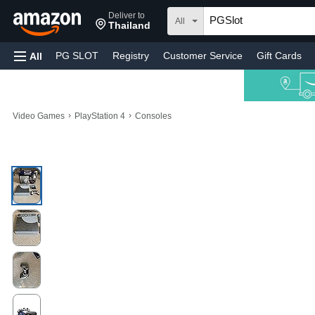
Deliver to
All
Thailand
PG SLOT
Registry
Customer Service
Gift Cards
All
›
›
Video Games
PlayStation 4
Consoles