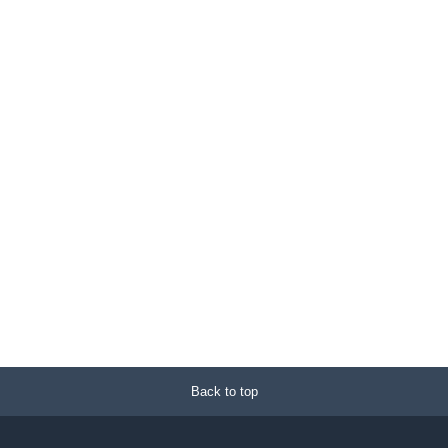
Back to top