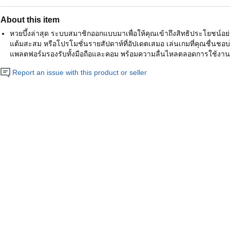
About this item
หวยบึ้งล่าสุด ระบบสมาชิกออกแบบมาเพื่อให้คุณเข้าถึงสิทธิประโยชน์อย่า
แต้มสะสม หรือโปรโมชั่นรายสัปดาห์ที่อัปเดตเสมอ เล่นเกมที่คุณชื่นชอ
แพลตฟอร์มรองรับทั้งมือถือและคอม พร้อมความลื่นไหลตลอดการใช้งาน
Report an issue with this product or seller