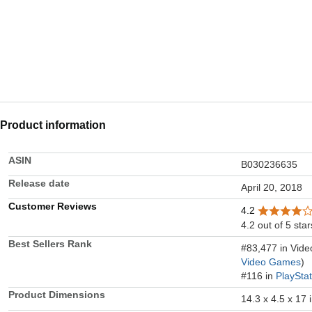
Product information
ASIN
B030236635
Release date
April 20, 2018
Customer Reviews
4.2
4.2 out of 5 star
Best Sellers Rank
#83,477 in Vid
Video Games
)
#116 in
PlaySta
Product Dimensions
14.3 x 4.5 x 17