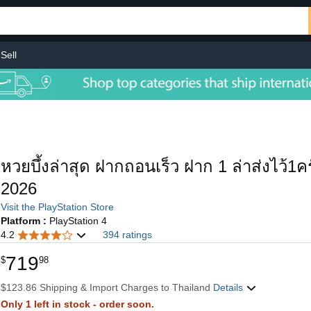
Sell
หวยบึ้งล่าสุด ฝากถอนเร็ว ฝาก 1 ล่าส่งไว้1คร
2026
Visit the PlayStation Store
Platform :
PlayStation 4
4.2
394 ratings
719
$
98
$123.86 Shipping & Import Charges to Thailand
Details
Only 1 left in stock - order soon.