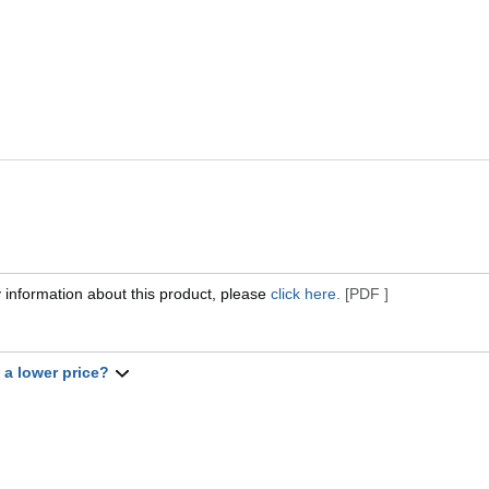
 information about this product, please
click here.
[PDF ]
t a lower price?