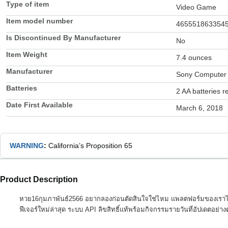
Type of item
Video Game
Item model number
465551863354
Is Discontinued By Manufacturer
No
Item Weight
7.4 ounces
Manufacturer
Sony Computer 
Batteries
2 AA batteries r
Date First Available
March 6, 2018
WARNING
:
California’s Proposition 65
Product Description
หวย16กุมภาพันธ์2566 อยากลองก่อนตัดสินใจใช่ไหม แพลตฟอร์มของเราไม่ต
ฟีเจอร์ใหม่ล่าสุด ระบบ API ลิขสิทธิ์แท้พร้อมกิจกรรมรายวันที่อัปเดตอย่าง