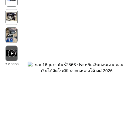
2 VIDEOS