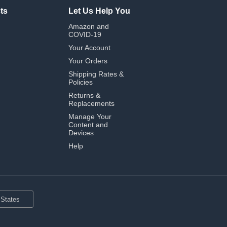
ts
Let Us Help You
Amazon and
COVID-19
Your Account
Your Orders
Shipping Rates &
Policies
Returns &
Replacements
Manage Your
Content and
Devices
Help
 States