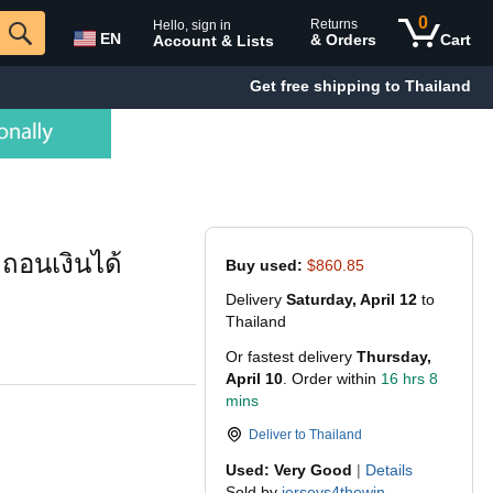
0
Returns
Hello, sign in
EN
& Orders
Cart
Account & Lists
Get free shipping to Thailand
ถอนเงินได้
Buy used:
$860.85
Delivery
Saturday, April 12
to
Thailand
Or fastest delivery
Thursday,
April 10
. Order within
16 hrs 8
mins
Deliver to
Thailand
Used: Very Good
|
Details
Sold by
jerseys4thewin