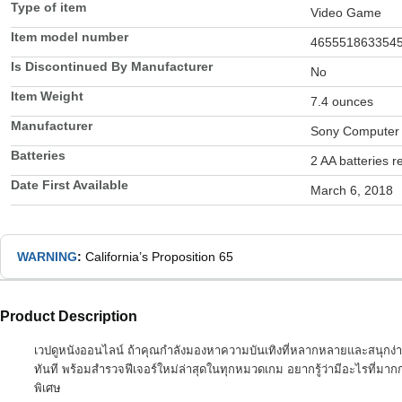
Type of item
Video Game
Item model number
465551863354
Is Discontinued By Manufacturer
No
Item Weight
7.4 ounces
Manufacturer
Sony Computer 
Batteries
2 AA batteries r
Date First Available
March 6, 2018
WARNING
:
California’s Proposition 65
Product Description
เวปดูหนังออนไลน์ ถ้าคุณกำลังมองหาความบันเทิงที่หลากหลายและสนุกง่าย
ทันที พร้อมสำรวจฟีเจอร์ใหม่ล่าสุดในทุกหมวดเกม อยากรู้ว่ามีอะไรที่ม
พิเศษ