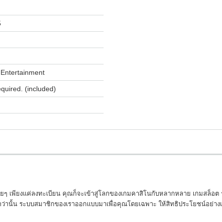
5
Entertainment
equired. (included)
ๆ เพียงแค่ลงทะเบียน คุณก็จะเข้าสู่โลกของเกมคาสิโนกับหลากหลาย เกมสล็อต รูเ
ากกว่านั้น ระบบสมาชิกของเราออกแบบมาเพื่อคุณโดยเฉพาะ ให้สิทธิประโยชน์อย่าง