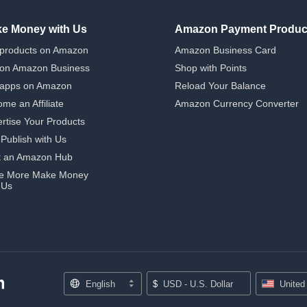
e Money with Us
Amazon Payment Produc
 products on Amazon
Amazon Business Card
 on Amazon Business
Shop with Points
 apps on Amazon
Reload Your Balance
me an Affiliate
Amazon Currency Converter
rtise Your Products
-Publish with Us
t an Amazon Hub
e More Make Money
 Us
English
$
USD - U.S. Dollar
United