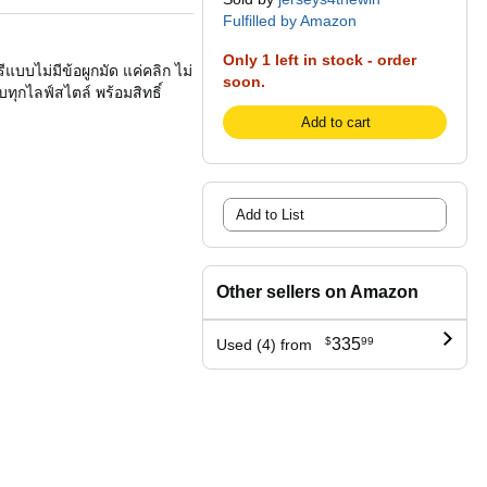
Fulfilled by Amazon
Only 1 left in stock - order
บบไม่มีข้อผูกมัด แค่คลิก ไม่
soon.
ทุกไลฟ์สไตล์ พร้อมสิทธิ์
Add to cart
Add to List
Other sellers on Amazon
$
335
99
Used (4) from