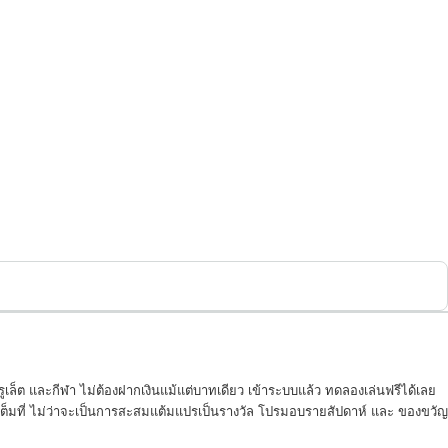
ล็ต และกีฬา ไม่ต้องฝากเงินแม้แต่บาทเดียว เข้าระบบแล้ว ทดลองเล่นฟรีได้เลย
เต็มที่ ไม่ว่าจะเป็นการสะสมแต้มแปรเป็นรางวัล โปรมอบรายสัปดาห์ และ ของขวัญ