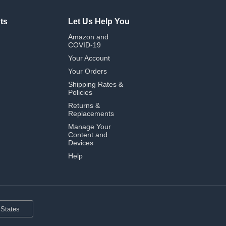
ts
Let Us Help You
Amazon and
COVID-19
Your Account
Your Orders
Shipping Rates &
Policies
Returns &
Replacements
Manage Your
Content and
Devices
Help
 States