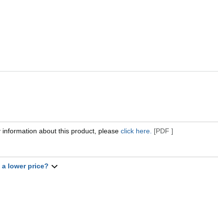
 information about this product, please
click here.
[PDF ]
t a lower price?