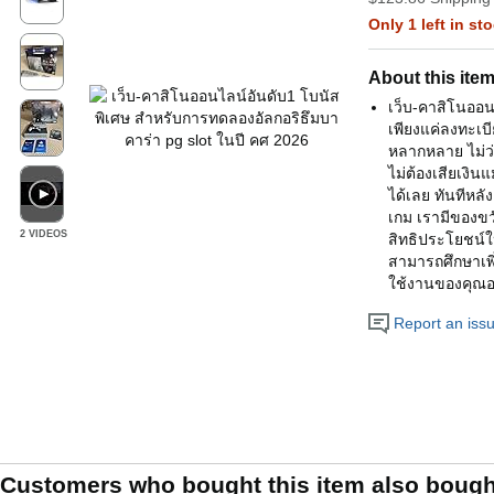
Only 1 left in st
About this ite
เว็บ-คาสิโนออน
เพียงแค่ลงทะเบ
หลากหลาย ไม่ว่
ไม่ต้องเสียเงิ
ได้เลย ทันทีหล
เกม เรามีของขว
2 VIDEOS
สิทธิประโยชน์ให
สามารถศึกษาเพิ
ใช้งานของคุณอย่
Report an issue
Customers who bought this item also bough