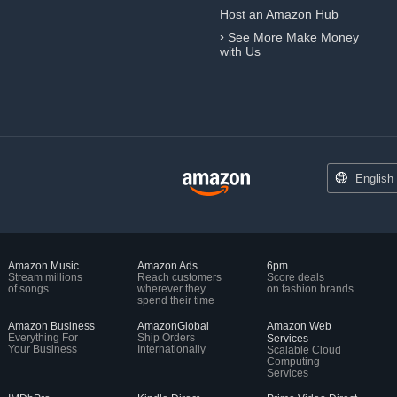
Host an Amazon Hub
›
See More Make Money
with Us
English
Amazon Music
Amazon Ads
6pm
Stream millions
Reach customers
Score deals
of songs
wherever they
on fashion brands
spend their time
Amazon Business
AmazonGlobal
Amazon Web
Everything For
Ship Orders
Services
Your Business
Internationally
Scalable Cloud
Computing
Services