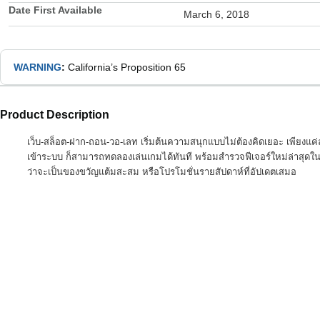
Date First Available
March 6, 2018
WARNING
:
California’s Proposition 65
Product Description
เว็บ-สล็อต-ฝาก-ถอน-วอ-เลท เริ่มต้นความสนุกแบบไม่ต้องคิดเยอะ เพียงแค่
เข้าระบบ ก็สามารถทดลองเล่นเกมได้ทันที พร้อมสำรวจฟีเจอร์ใหม่ล่าสุดใน
ว่าจะเป็นของขวัญแต้มสะสม หรือโปรโมชั่นรายสัปดาห์ที่อัปเดตเสมอ