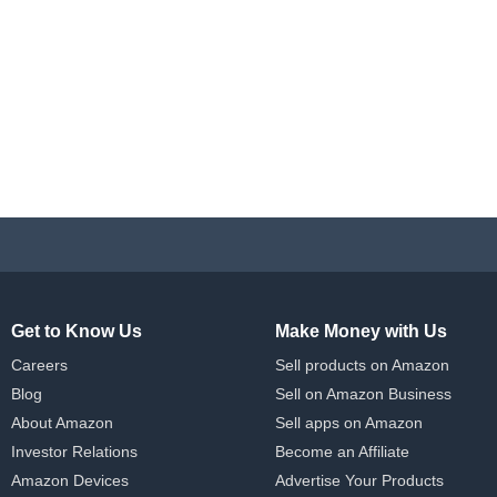
Get to Know Us
Make Money with Us
Careers
Sell products on Amazon
Blog
Sell on Amazon Business
About Amazon
Sell apps on Amazon
Investor Relations
Become an Affiliate
Amazon Devices
Advertise Your Products