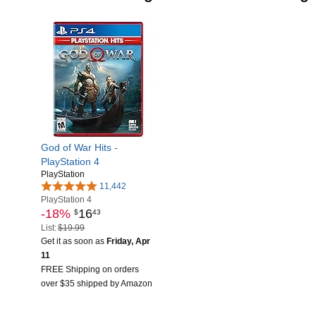
God of War Hits -
PlayStation 4
PlayStation
11,442
PlayStation 4
-18%
16
$
43
List:
$19.99
Get it as soon as
Friday, Apr
11
FREE Shipping on orders
over $35 shipped by Amazon