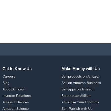
Get to Know Us
Make Money with Us
Careers
Sell products on Amazon
Blog
Sell on Amazon Business
About Amazon
Sell apps on Amazon
Investor Relations
Become an Affiliate
Amazon Devices
Advertise Your Products
Amazon Science
Self-Publish with Us