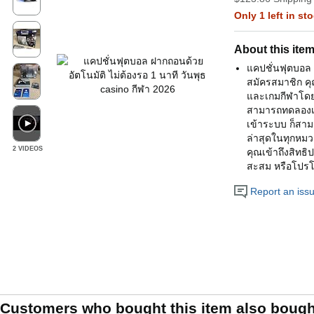
Only 1 left in st
About this ite
แคปชั่นฟุตบอล 
สมัครสมาชิก คุ
และเกมกีฬาโดยไม
สามารถทดลองเล่
เข้าระบบ ก็สาม
ล่าสุดในทุกหม
2 VIDEOS
คุณเข้าถึงสิทธิ
สะสม หรือโปรโม
Report an issue
Customers who bought this item also bough