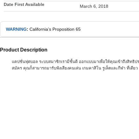
Date First Available
March 6, 2018
WARNING
:
California’s Proposition 65
Product Description
แคปชั่นฟุตบอล ระบบสมาชิกเรามีชั้นดี ออกแบบมาเพื่อให้คุณเข้าถึงสิทธิประ
สมัคร คุณก็สามารถมารับฟังเสียงคนเล่น เกมคาสิโน รูเล็ตและกีฬา ที่เดีย