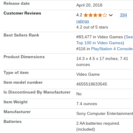
Release date
April 20, 2018
Customer Reviews
4.2
394
ratings
4.2 out of 5 stars
Best Sellers Rank
#83,477 in Video Games (
See
Top 100 in Video Games
)
#116 in
PlayStation 4 Console
Product Dimensions
14.3 x 4.5 x 17 inches; 7.41
ounces
Type of item
Video Game
Item model number
4655518633545
Is Discontinued By Manufacturer
No
Item Weight
7.4 ounces
Manufacturer
Sony Computer Entertainmen
Batteries
2 AA batteries required.
(included)