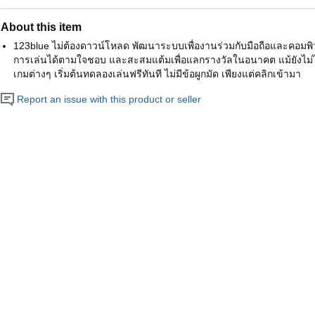
About this item
123blue ไม่ต้องดาวน์โหลด พัฒนาระบบเพื่องานร่วมกับมือถือและคอมพิวเ
การเล่นได้ตามใจชอบ และสะสมแต้มเพื่อแลกรางวัลในอนาคต แม้ยังไม่ไ
เกมต่างๆ เริ่มต้นทดลองเล่นฟรีทันที ไม่มีข้อผูกมัด เพียงแต่คลิกเข้ามา
Report an issue with this product or seller