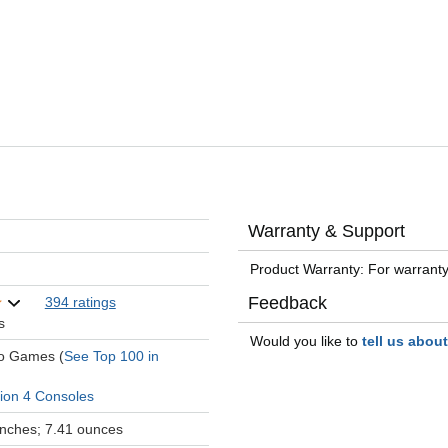
Warranty & Support
Product Warranty: For warranty
Feedback
394 ratings
s
Would you like to
tell us abou
eo Games (
See Top 100 in
tion 4 Consoles
 inches; 7.41 ounces