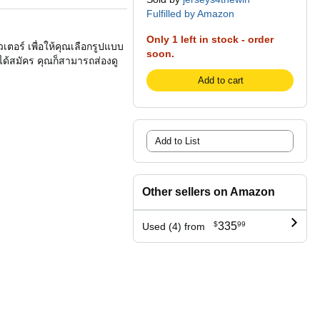
Fulfilled by Amazon
Only 1 left in stock - order
ตอร์ เพื่อให้คุณเลือกรูปแบบ
soon.
ด้สมัคร คุณก็สามารถส่องดู
Add to cart
Add to List
Other sellers on Amazon
$
335
99
Used (4) from