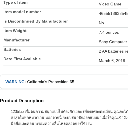
Type of item
Video Game
Item model number
465551863354
Is Discontinued By Manufacturer
No
Item Weight
7.4 ounces
Manufacturer
Sony Computer 
Batteries
2 AA batteries r
Date First Available
March 6, 2018
WARNING
:
California’s Proposition 65
Product Description
123blue เริ่มต้นความสนุกแบบไม่ต้องคิดเยอะ เพียงแค่ลงทะเบียน คุณจะได้
ล่าสุดในทุกหมวดเกม นอกจากนี้ ระบบสมาชิกออกแบบมาเพื่อให้คุณเข้าถึงสิ
มือถือและคอม พร้อมความลื่นไหลตลอดการใช้งาน