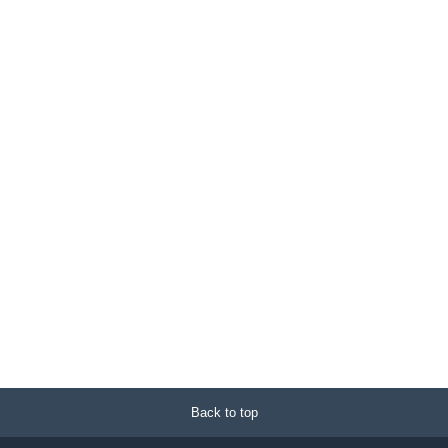
Back to top