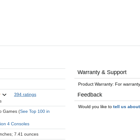
Warranty & Support
Product Warranty: For warranty
Feedback
394 ratings
s
Would you like to
tell us abou
eo Games (
See Top 100 in
tion 4 Consoles
 inches; 7.41 ounces