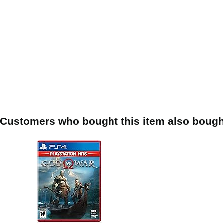
Customers who bought this item also bough