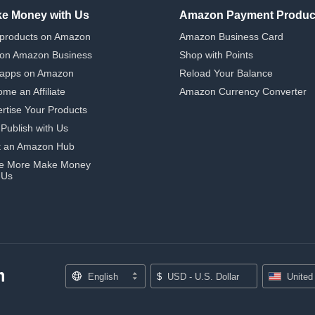
e Money with Us
Amazon Payment Produc
 products on Amazon
Amazon Business Card
 on Amazon Business
Shop with Points
 apps on Amazon
Reload Your Balance
me an Affiliate
Amazon Currency Converter
rtise Your Products
-Publish with Us
t an Amazon Hub
e More Make Money
 Us
English
$
USD - U.S. Dollar
United