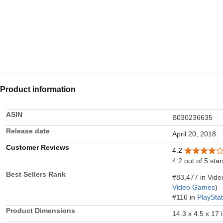
Product information
ASIN
B030236635
Release date
April 20, 2018
Customer Reviews
4.2
4.2 out of 5 star
Best Sellers Rank
#83,477 in Vid
Video Games
)
#116 in
PlaySta
Product Dimensions
14.3 x 4.5 x 17