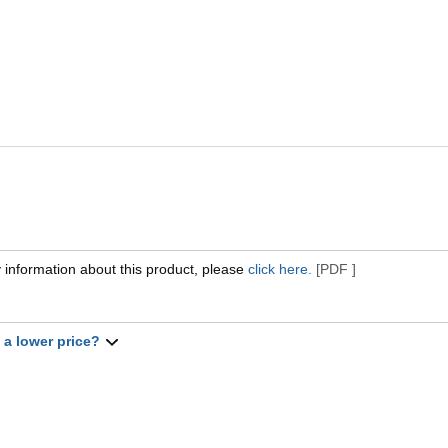
 information about this product, please
click here.
[PDF ]
t a lower price?