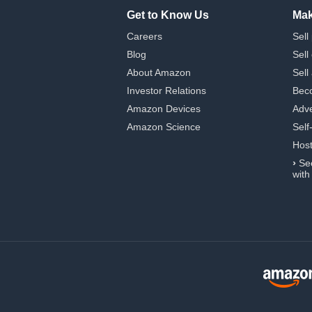
Get to Know Us
Mak
Careers
Sell
Blog
Sell
About Amazon
Sell
Investor Relations
Beco
Amazon Devices
Adve
Amazon Science
Self
Hos
›
Se
with