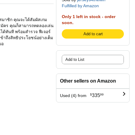
Fulfilled by Amazon
Only 1 left in stock - order
สมาชิก คุณจะได้สัมผัสเกม
soon.
ด้สมัคร คุณก็สามารถทดลองเล่น
ได้ทันที พร้อมสำรวจ ฟีเจอร์
Add to cart
้าถึงสิทธิประโยชน์อย่างเต็ม
มอ
Add to List
Other sellers on Amazon
$
335
99
Used (4) from