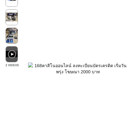
2 VIDEOS