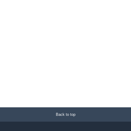
Back to top