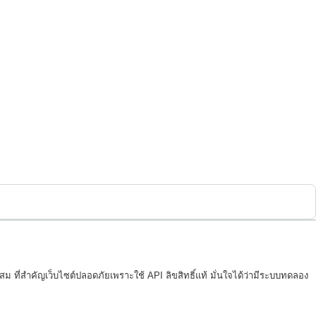
ม ที่สำคัญเว็บไซต์ปลอดภัยเพราะใช้ API ลิขสิทธิ์แท้ มั่นใจได้ว่ามีระบบทดลอง