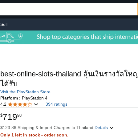
Sell
best-online-slots-thailand ลุ้นเงินรางวัลใหญ่ไ
ได้รับ
Visit the PlayStation Store
Platform :
PlayStation 4
4.2
394 ratings
719
$
98
$123.86 Shipping & Import Charges to Thailand
Details
Only 1 left in stock - order soon.