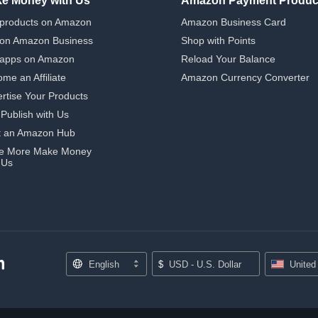
e Money with Us
Amazon Payment Produc
 products on Amazon
Amazon Business Card
 on Amazon Business
Shop with Points
 apps on Amazon
Reload Your Balance
me an Affiliate
Amazon Currency Converter
rtise Your Products
-Publish with Us
t an Amazon Hub
e More Make Money
 Us
English
$
USD - U.S. Dollar
United