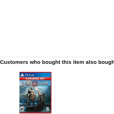
Customers who bought this item also bough