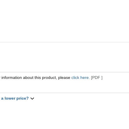
 information about this product, please
click here.
[PDF ]
t a lower price?