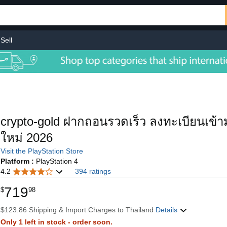
Sell
crypto-gold ฝากถอนรวดเร็ว ลงทะเบียนเข้า
ใหม่ 2026
Visit the PlayStation Store
Platform :
PlayStation 4
4.2
394 ratings
719
$
98
$123.86 Shipping & Import Charges to Thailand
Details
Only 1 left in stock - order soon.