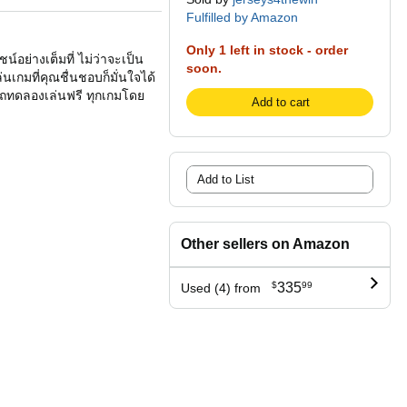
Fulfilled by Amazon
Only 1 left in stock - order
อย่างเต็มที่ ไม่ว่าจะเป็น
soon.
เกมที่คุณชื่นชอบก็มั่นใจได้
ารถทดลองเล่นฟรี ทุกเกมโดย
Add to cart
Add to List
Other sellers on Amazon
$
335
99
Used (4) from