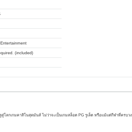
5
Entertainment
equired. (included)
ตูสู่โลกเกมคาสิโนสุดมันส์ ไม่ว่าจะเป็นเกมสล็อต PG รูเล็ต หรือแม้แต่กีฬาที่ค