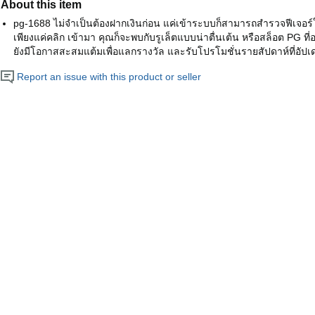
About this item
pg-1688 ไม่จำเป็นต้องฝากเงินก่อน แค่เข้าระบบก็สามารถสำรวจฟีเจอร
เพียงแค่คลิก เข้ามา คุณก็จะพบกับรูเล็ตแบบน่าตื่นเต้น หรือสล็อต PG ที
ยังมีโอกาสสะสมแต้มเพื่อแลกรางวัล และรับโปรโมชั่นรายสัปดาห์ที่อัป
Report an issue with this product or seller