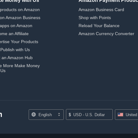
e Money with Us
Amazon Payment Produc
 products on Amazon
Amazon Business Card
 on Amazon Business
Shop with Points
 apps on Amazon
Reload Your Balance
me an Affiliate
Amazon Currency Converter
rtise Your Products
-Publish with Us
t an Amazon Hub
e More Make Money
 Us
English
$
USD - U.S. Dollar
United