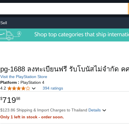
Sell
pg-1688 ลงทะเบียนฟรี รับโบนัสไม่จำกัด ค
Visit the PlayStation Store
Platform :
PlayStation 4
4.2
394 ratings
719
$
98
$123.86 Shipping & Import Charges to Thailand
Details
Only 1 left in stock - order soon.