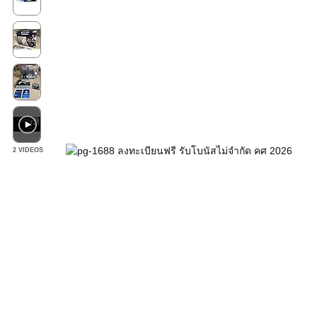
2 VIDEOS