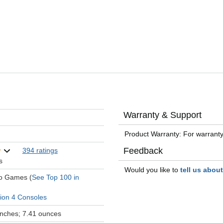
Warranty & Support
Product Warranty: For warranty
Feedback
394 ratings
s
Would you like to
tell us abou
eo Games (
See Top 100 in
tion 4 Consoles
 inches; 7.41 ounces