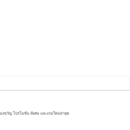
สของขวัญ โปรโมชั่น พิเศษ และเกมใหม่ล่าสุด