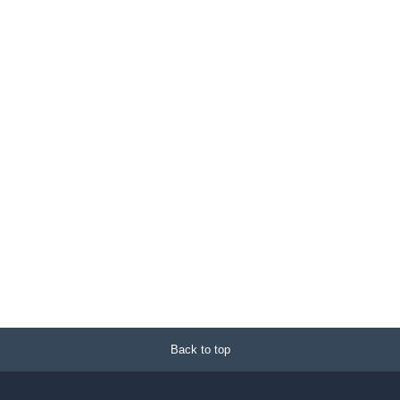
Back to top