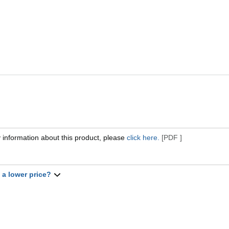
 information about this product, please
click here.
[PDF ]
t a lower price?