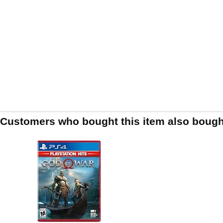
Customers who bought this item also bough