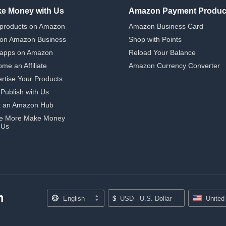
e Money with Us
Amazon Payment Produc
 products on Amazon
Amazon Business Card
 on Amazon Business
Shop with Points
 apps on Amazon
Reload Your Balance
me an Affiliate
Amazon Currency Converter
rtise Your Products
-Publish with Us
t an Amazon Hub
e More Make Money
 Us
English
$
USD - U.S. Dollar
United