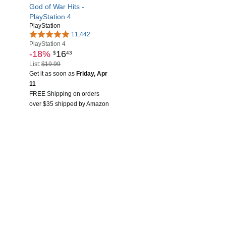
God of War Hits -
PlayStation 4
PlayStation
11,442
PlayStation 4
-18%
16
$
43
List:
$19.99
Get it as soon as
Friday, Apr
11
FREE Shipping on orders
over $35 shipped by Amazon