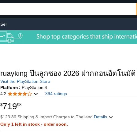
Sell
ruayking ปืนลูกซอง 2026 ฝากถอนอัตโนมัติ
Visit the PlayStation Store
Platform :
PlayStation 4
4.2
394 ratings
719
$
98
$123.86 Shipping & Import Charges to Thailand
Details
Only 1 left in stock - order soon.