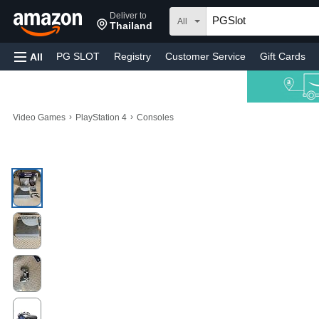
Deliver to
All
Thailand
PG SLOT
Registry
Customer Service
Gift Cards
All
›
›
Video Games
PlayStation 4
Consoles