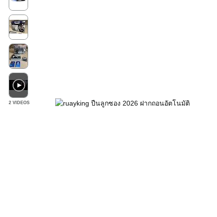
2 VIDEOS