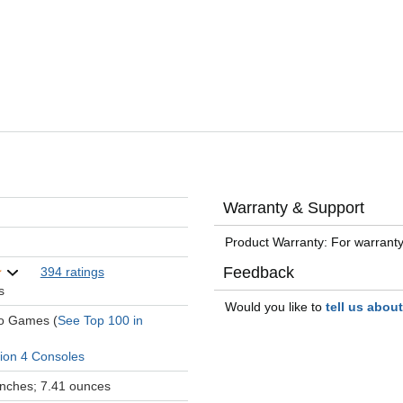
Warranty & Support
Product Warranty: For warranty
Feedback
394 ratings
s
Would you like to
tell us abou
eo Games (
See Top 100 in
tion 4 Consoles
 inches; 7.41 ounces