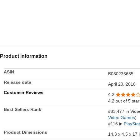
Product information
ASIN
B030236635
Release date
April 20, 2018
Customer Reviews
4.2
4.2 out of 5 star
Best Sellers Rank
#83,477 in Vid
Video Games
)
#116 in
PlaySta
Product Dimensions
14.3 x 4.5 x 17