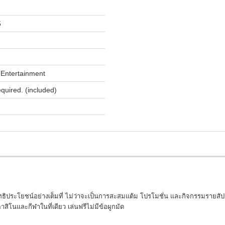
5
Entertainment
equired. (included)
ประโยชน์อย่างเต็มที่ ไม่ว่าจะเป็นการสะสมแต้ม โปรโมชั่น และกิจกรรมรายสัปดาห์ ท
สิโนและกีฬาในที่เดียว เล่นฟรีไม่มีข้อผูกมัด