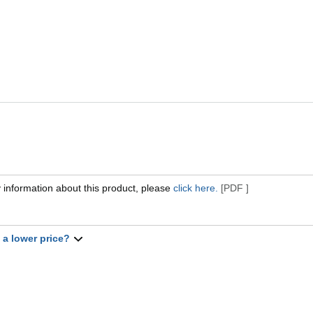
 information about this product, please
click here.
[PDF ]
t a lower price?