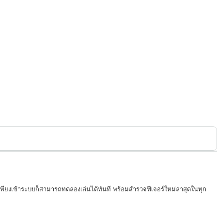
 เพียงเข้าระบบก็สามารถทดลองเล่นได้ทันที พร้อมสำรวจฟีเจอร์ใหม่ล่าสุดในทุก