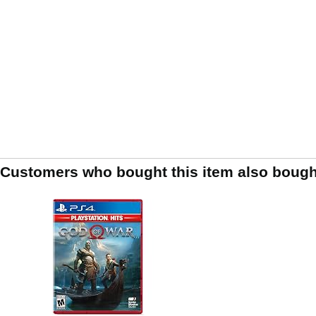
Customers who bought this item also bough