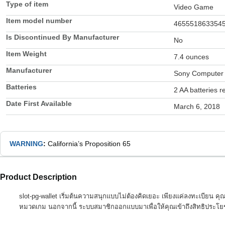
Type of item
Video Game
Item model number
465551863354
Is Discontinued By Manufacturer
No
Item Weight
7.4 ounces
Manufacturer
Sony Computer 
Batteries
2 AA batteries r
Date First Available
March 6, 2018
WARNING
:
California’s Proposition 65
Product Description
slot-pg-wallet เริ่มต้นความสนุกแบบไม่ต้องคิดเยอะ เพียงแค่ลงทะเบียน ค
หมวดเกม นอกจากนี้ ระบบสมาชิกออกแบบมาเพื่อให้คุณเข้าถึงสิทธิประโยชน