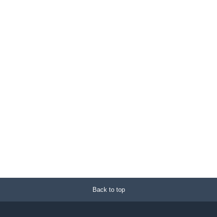
Back to top