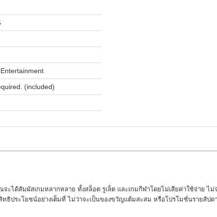
5
Entertainment
equired. (included)
จะได้สัมผัสเกมหลากหลาย ทั้งสล็อต รูเล็ต และเกมกีฬาโดยไม่เสียค่าใช้จ่าย ไม่
ธิประโยชน์อย่างเต็มที่ ไม่ว่าจะเป็นของขวัญแต้มสะสม หรือโปรโมชั่นรายสัปดาห์ท