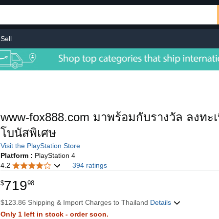
Sell
www-fox888.com มาพร้อมกับรางวัล ลงทะเบ
โบนัสพิเศษ
Visit the PlayStation Store
Platform :
PlayStation 4
4.2
394 ratings
719
$
98
$123.86 Shipping & Import Charges to Thailand
Details
Only 1 left in stock - order soon.