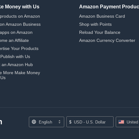
e Money with Us
Amazon Payment Produc
 products on Amazon
Amazon Business Card
 on Amazon Business
Shop with Points
 apps on Amazon
Reload Your Balance
me an Affiliate
Amazon Currency Converter
rtise Your Products
-Publish with Us
t an Amazon Hub
e More Make Money
 Us
English
$
USD - U.S. Dollar
United