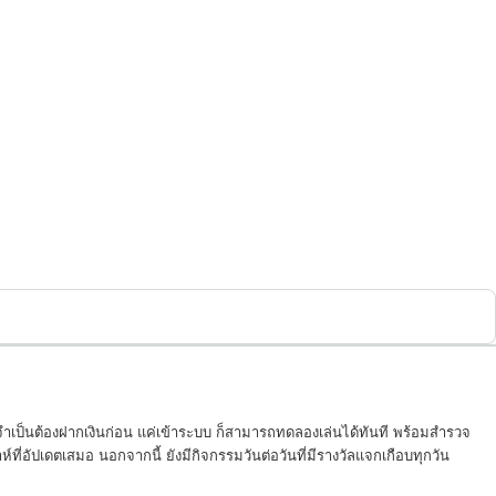
จำเป็นต้องฝากเงินก่อน แค่เข้าระบบ ก็สามารถทดลองเล่นได้ทันที พร้อมสำรวจ
ี่อัปเดตเสมอ นอกจากนี้ ยังมีกิจกรรมวันต่อวันที่มีรางวัลแจกเกือบทุกวัน