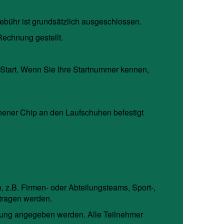
bühr ist grundsätzlich ausgeschlossen.
Rechnung gestellt.
 Start. Wenn Sie Ihre Startnummer kennen,
ehener Chip an den Laufschuhen befestigt
z.B. Firmen- oder Abteilungsteams, Sport-,
tragen werden.
ung angegeben werden. Alle Teilnehmer