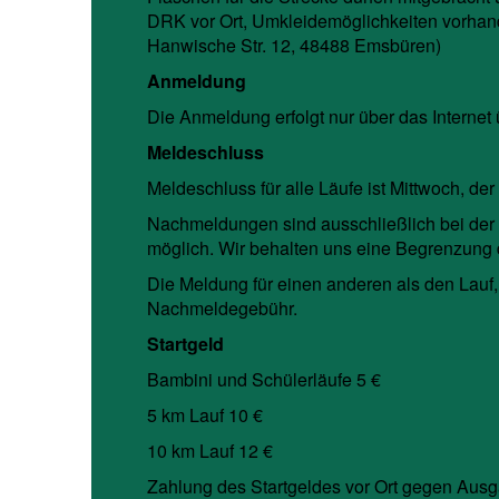
DRK vor Ort, Umkleidemöglichkeiten vorhan
Hanwische Str. 12, 48488 Emsbüren)
Anmeldung
Die Anmeldung erfolgt nur über das Internet
Meldeschluss
Meldeschluss für alle Läufe ist Mittwoch, der
Nachmeldungen sind ausschließlich bei der
möglich. Wir behalten uns eine Begrenzung 
Die Meldung für einen anderen als den Lauf, 
Nachmeldegebühr.
Startgeld
Bambini und Schülerläufe 5 €
5 km Lauf 10 €
10 km Lauf 12 €
Zahlung des Startgeldes vor Ort gegen Ausga