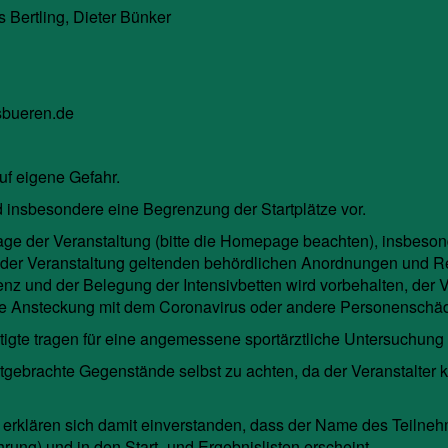
s Bertling, Dieter Bünker
sbueren.de
uf eigene Gefahr.
 insbesondere eine Begrenzung der Startplätze vor.
sage der Veranstaltung (bitte die Homepage beachten), insbeso
t der Veranstaltung geltenden behördlichen Anordnungen und R
nz und der Belegung der Intensivbetten wird vorbehalten, der Ver
ne Ansteckung mit dem Coronavirus oder andere Personenschäde
gte tragen für eine angemessene sportärztliche Untersuchung s
 mitgebrachte Gegenstände selbst zu achten, da der Veranstalter 
 erklären sich damit einverstanden, dass der Name des Teiln
ung) und in den Start- und Ergebnislisten erscheint.