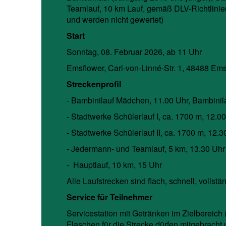
Teamlauf, 10 km Lauf, gemäß DLV-Richtlinie
und werden nicht gewertet)
Start
Sonntag, 08. Februar 2026, ab 11 Uhr
Emsflower, Carl-von-Linné-Str. 1, 48488 Em
Streckenprofil
- Bambinilauf Mädchen, 11.00 Uhr, Bambinil
- Stadtwerke Schülerlauf I, ca. 1700 m, 12.0
- Stadtwerke Schülerlauf II, ca. 1700 m, 12.3
- Jedermann- und Teamlauf, 5 km, 13.30 Uhr
- Hauptlauf, 10 km, 15 Uhr
Alle Laufstrecken sind flach, schnell, vollstä
Service für Teilnehmer
Servicestation mit Getränken im Zielbereich
Flaschen für die Strecke dürfen mitgebracht