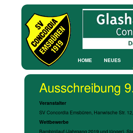
HOME
NEUES
Ausschreibung 9
Veranstalter
SV Concordia Emsbüren, Hanwische Str. 1
Wettbewerbe
Bambinilauf (Jahrgang 2019 und jünger), St