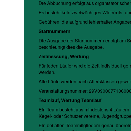
Die Abbuchung erfolgt aus organisatorisch
Es besteht kein zweiwöchiges Widerrufs- u
Gebühren, die aufgrund fehlerhafter Angabe
Startnummern
Die Ausgabe der Startnummern erfolgt am So
beschleunigt dies die Ausgabe.
Zeitmessung, Wertung
Für jeden Läufer wird die Zeit individuell 
werden.
Alle Läufe werden nach Altersklassen gewert
Veranstaltungsnummer: 29V090007710600
Teamlauf, Wertung Teamlauf
Ein Team besteht aus mindestens 4 Läufern,
Kegel- oder Schützenvereine, Jugendgruppe
Ein bei allen Teammitgliedern genau über