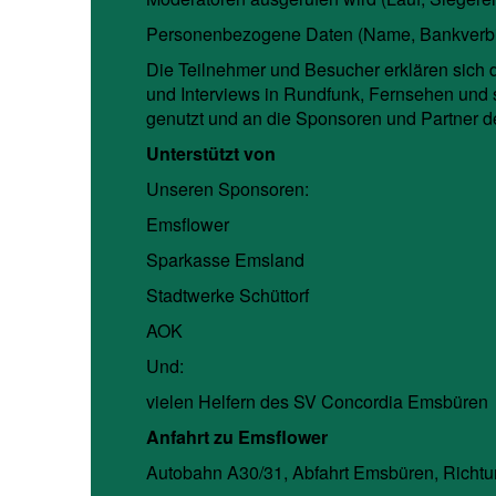
Personenbezogene Daten (Name, Bankverbin
Die Teilnehmer und Besucher erklären sich 
und Interviews in Rundfunk, Fernsehen und
genutzt und an die Sponsoren und Partner d
Unterstützt von
Unseren Sponsoren:
Emsflower
Sparkasse Emsland
Stadtwerke Schüttorf
AOK
Und:
vielen Helfern des SV Concordia Emsbüren
Anfahrt zu Emsflower
Autobahn A30/31, Abfahrt Emsbüren, Richtun