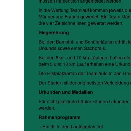
müssen namentlich angemeldet werden.
In die Wertung Teamlauf kommen jeweils die 
Männer und Frauen gewertet. Ein Team Männ
die vier Zeitschnellsten gewertet werden.
Siegerehrung
Bei den Bambini- und Schülerläufen erhält jed
Urkunde sowie einen Sachpreis.
Bei den 5km- und 10 km-Läufen erhalten die d
beim 5 und 10 km Lauf erhalten eine Urkund
Die Erstplatzierten der Teamläufe in den Gr
Der Starter mit der originellsten Verkleidung
Urkunden und Medaillen
Für nicht platzierte Läufer können Urkunde
werden.
Rahmenprogramm
- Eintritt in den Laufbereich frei