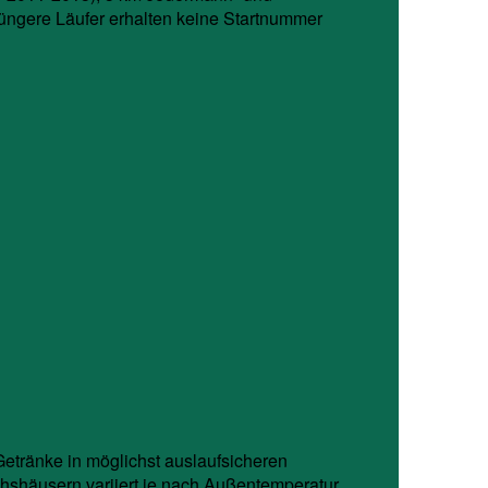
üngere Läufer erhalten keine Startnummer
Getränke in möglichst auslaufsicheren
chshäusern variiert je nach Außentemperatur,