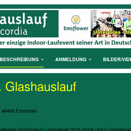
BESCHREIBUNG
ANMELDUNG
BILDER/VI
. Glashauslauf
2, 48488 Emsbüren
adtwerke Schülerlauf I (Jahrgänge 2016-2018) und II (Jahrgän