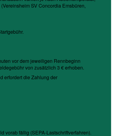
ng (Vereinsheim SV Concordia Emsbüren,
tartgebühr.
nuten vor dem jeweiligen Rennbeginn
ldegebühr von zusätzlich 3 € erhoben.
d erfordert die Zahlung der
 vorab fällig (SEPA-Lastschriftverfahren).