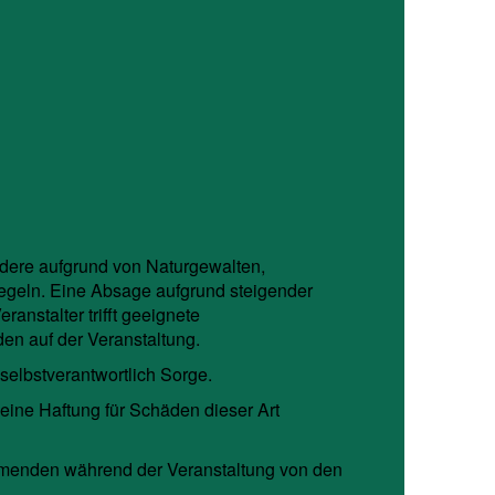
ndere aufgrund von Naturgewalten,
egeln. Eine Absage aufgrund steigender
anstalter trifft geeignete
n auf der Veranstaltung.
elbstverantwortlich Sorge.
keine Haftung für Schäden dieser Art
ehmenden während der Veranstaltung von den