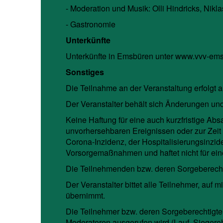
- Moderation und Musik: Olli Hindricks, Nikla
- Gastronomie
Unterkünfte
Unterkünfte in Emsbüren unter www.vvv-em
Sonstiges
Die Teilnahme an der Veranstaltung erfolgt a
Der Veranstalter behält sich Änderungen und
Keine Haftung für eine auch kurzfristige Ab
unvorhersehbaren Ereignissen oder zur Zei
Corona-Inzidenz, der Hospitalisierungsinzide
Vorsorgemaßnahmen und haftet nicht für ei
Die Teilnehmenden bzw. deren Sorgeberechti
Der Veranstalter bittet alle Teilnehmer, auf
übernimmt.
Die Teilnehmer bzw. deren Sorgeberechtigte
Moderatoren ausgerufen wird (Lauf, Siegerehr