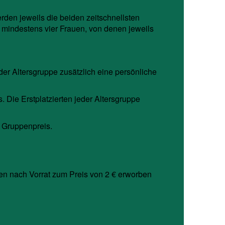
den jeweils die beiden zeitschnellsten
mindestens vier Frauen, von denen jeweils
eder Altersgruppe zusätzlich eine persönliche
. Die Erstplatzierten jeder Altersgruppe
n Gruppenpreis.
nen nach Vorrat zum Preis von 2 € erworben